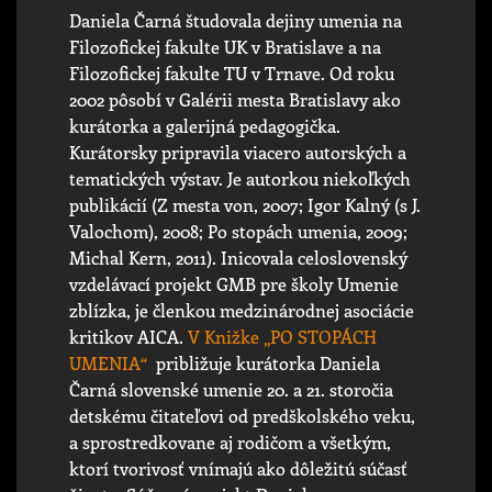
Daniela Čarná študovala dejiny umenia na
Filozofickej fakulte UK v Bratislave a na
Filozofickej fakulte TU v Trnave. Od roku
2002 pôsobí v Galérii mesta Bratislavy ako
kurátorka a galerijná pedagogička.
Kurátorsky pripravila viacero autorských a
tematických výstav. Je autorkou niekoľkých
publikácií (Z mesta von, 2007; Igor Kalný (s J.
Valochom), 2008; Po stopách umenia, 2009;
Michal Kern, 2011). Inicovala celoslovenský
vzdelávací projekt GMB pre školy Umenie
zblízka, je členkou medzinárodnej asociácie
kritikov AICA.
V Knižke „PO STOPÁCH
UMENIA“
približuje kurátorka Daniela
Čarná slovenské umenie 20. a 21. storočia
detskému čitateľovi od predškolského veku,
a sprostredkovane aj rodičom a všetkým,
ktorí tvorivosť vnímajú ako dôležitú súčasť