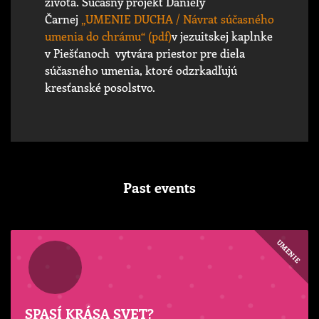
života. Súčasný projekt Daniely
Čarnej
„UMENIE DUCHA / Návrat súčasného
umenia do chrámu“ (pdf)
v jezuitskej kaplnke
v Piešťanoch vytvára priestor pre diela
súčasného umenia, ktoré odzrkadľujú
kresťanské posolstvo.
Past events
UMENIE
SPASÍ KRÁSA SVET?