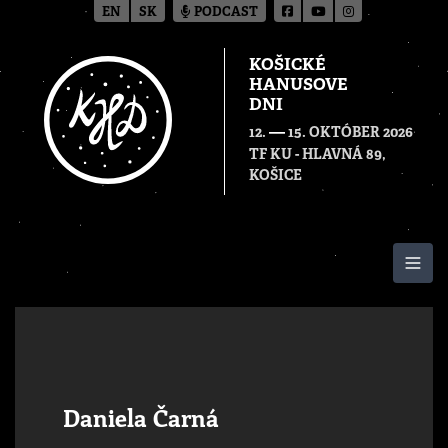
EN
SK
PODCAST
KOŠICKÉ
HANUSOVE
DNI
—
12.
15. OKTÓBER 2026
TF KU - HLAVNÁ 89,
KOŠICE
Togg
Daniela Čarná