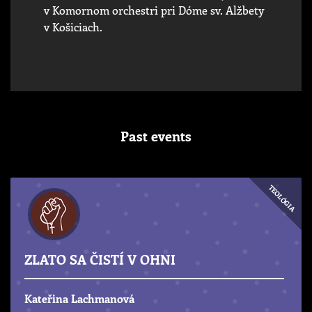
v Komornom orchestri pri Dóme sv. Alžbety
v Košiciach.
Past events
TEOLÓGIA
ZLATO SA ČISTÍ V OHNI
Kateřina Lachmanová