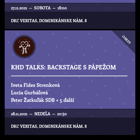
27.11.2021 — SOBOTA — 18:00
DKC VERITAS, DOMINIKÁNSKE NÁM. 8
CIRKEV
KHD TALKS: BACKSTAGE S PÁPEŽOM
Iveta Fides Strenková
Lucia Gurbáľová
Peter Žatkuľák SDB
+ 5 ďalší
28.11.2021 — NEDEĽA — 20:30
DKC VERITAS, DOMINIKÁNSKE NÁM. 8