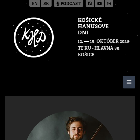
EN
SK
PODCAST
KOŠICKÉ
HANUSOVE
DNI
—
12.
15. OKTÓBER 2026
TF KU - HLAVNÁ 89,
KOŠICE
Togg