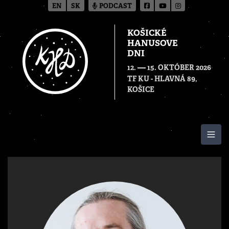
EN
SK
PODCAST
KOŠICKÉ
HANUSOVE
DNI
—
12.
15. OKTÓBER 2026
TF KU - HLAVNÁ 89,
KOŠICE
Togg