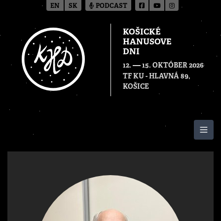
EN
SK
PODCAST
KOŠICKÉ
HANUSOVE
DNI
—
12.
15. OKTÓBER 2026
TF KU - HLAVNÁ 89,
KOŠICE
Togg