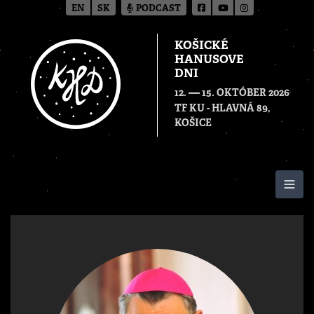
EN
SK
PODCAST
KOŠICKÉ
HANUSOVE
DNI
—
12.
15. OKTÓBER 2026
TF KU - HLAVNÁ 89,
KOŠICE
Togg