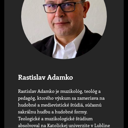
Rastislav Adamko
Rastislav Adamko je muzikológ, teológ a
pedagóg, ktorého výskum sa zameriava na
hudobné a medievistické štúdiá, súčasnú
sakrálnu hudbu a hudobné formy.
Teologické a muzikologické štúdium
absolvoval na Katolíckej univerzite v Lubline