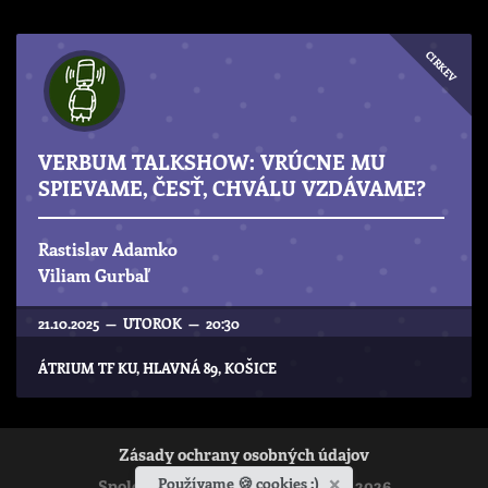
CIRKEV
VERBUM TALKSHOW: VRÚCNE MU
SPIEVAME, ČESŤ, CHVÁLU VZDÁVAME?
Rastislav Adamko
Viliam Gurbaľ
21.10.2025 — UTOROK — 20:30
ÁTRIUM TF KU, HLAVNÁ 89, KOŠICE
Zásady ochrany osobných údajov
×
Používame 🍪 cookies :)