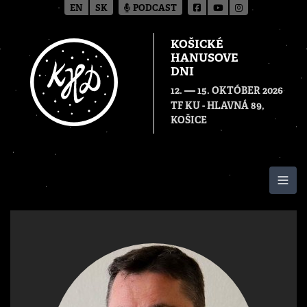
EN
SK
PODCAST
KOŠICKÉ
HANUSOVE
DNI
—
12.
15. OKTÓBER 2026
TF KU - HLAVNÁ 89,
KOŠICE
Togg