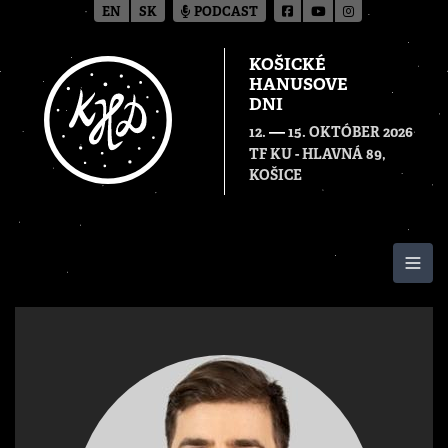
EN
SK
PODCAST
KOŠICKÉ
HANUSOVE
DNI
—
12.
15. OKTÓBER 2026
TF KU - HLAVNÁ 89,
KOŠICE
Togg