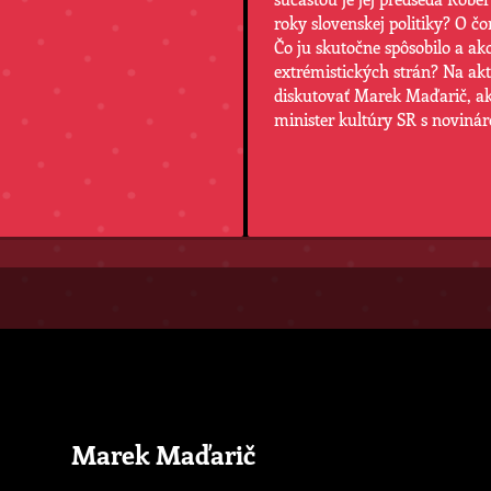
roky slovenskej politiky? O č
Čo ju skutočne spôsobilo a ako
extrémistických strán? Na ak
diskutovať Marek Maďarič, ak
minister kultúry SR s novin
Marek Maďarič