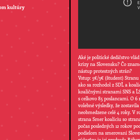
rom kultúry
Aké je politické dedičstvo vlá
krízy na Slovensku? Čo zname
nástup protestných strán?
Vstup: 5€/3€ (študent) Stranu
ako sa rozhodol z SDĽ a koalí
koaličnými stranami SNS a ĽS
s celkovo 85 poslancami. O 6 
volebné výsledky, že zostavil
neobmedzene celé 4 roky. V r
strana Smer koalíciu so stra
počas posledných 12 rokov po
podielom na smerovaní Slovens
súčasťou je jej predseda Róbe