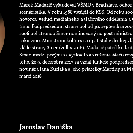
Marek Maďarič vyštudoval VŠMU v Bratislave, odbor 
scenáristika. V roku 1988 vstúpil do KSS. Od roku 20
hovorca, vedúci mediálneho a tlačového oddelenia a 
tímu. Podpredsedom strany bol od 30. septembra 200
2006 bol stranou Smer nominovaný na post ministra ku
roku 2010. Ministrom kultúry sa opäť stal v druhej vlád
vláde strany Smer (voľby 2016). Maďarič patril ku kr
Smer, medzi prvými sa vyslovil za zrušenie Mečiarov
toho, že 9. decembra 2017 sa vzdal funkcie podpreds
novinára Jana Kuciaka a jeho priateľky Martiny sa Ma
marci 2018.
Jaroslav Daniška