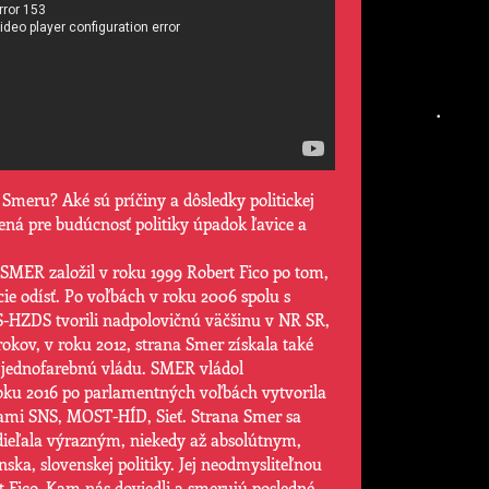
d Smeru? Aké sú príčiny a dôsledky politickej
ná pre budúcnosť politiky úpadok ľavice a
 SMER založil v roku 1999 Robert Fico po tom,
cie odísť. Po voľbách v roku 2006 spolu s
-HZDS tvorili nadpolovičnú väčšinu v NR SR,
rokov, v roku 2012, strana Smer získala také
a jednofarebnú vládu. SMER vládol
oku 2016 po parlamentných voľbách vytvorila
nami SNS, MOST-HÍD, Sieť. Strana Smer sa
dieľala výrazným, niekedy až absolútnym,
ka, slovenskej politiky. Jej neodmysliteľnou
rt Fico. Kam nás doviedli a smerujú posledné