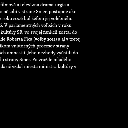
filmová a televízna dramaturgia a
00 pôsobí v strane Smer, postupne ako
v roku 2006 bol šéfom jej volebného
6. V parlamentných voľbách v roku
ltúry SR, vo svojej funkcii zostal do
e Roberta Fica (voľby 2012) a aj v tretej
itikom vnútorných procesov strany
ých amnestií. Jeho nezhody vyústili do
edu strany Smer. Po vražde mladého
ďarič vzdal miesta ministra kultúry v