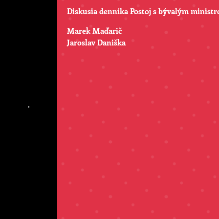
Diskusia denníka Postoj s bývalým minist
Marek Maďarič
Jaroslav Daniška