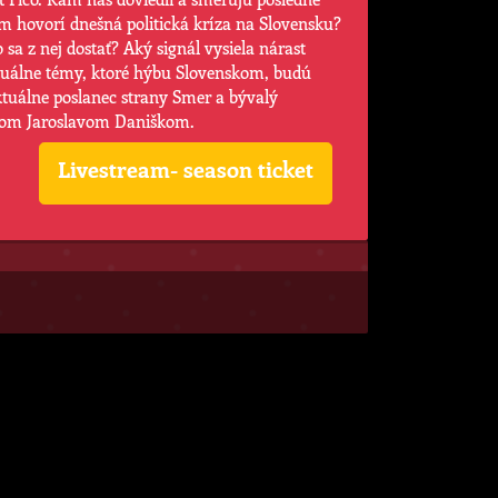
om hovorí dnešná politická kríza na Slovensku?
 sa z nej dostať? Aký signál vysiela nárast
tuálne témy, ktoré hýbu Slovenskom, budú
tuálne poslanec strany Smer a bývalý
árom Jaroslavom Daniškom.
Livestream- season ticket