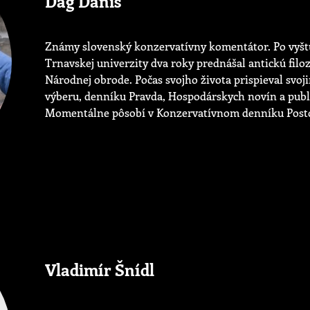
Dag Daniš
Známy slovenský konzervatívny komentátor. Po vyšt
Trnavskej univerzity dva roky prednášal antickú filoz
Národnej obrode. Počas svojho života prispieval svo
výberu, denníku Pravda, Hospodárskych novín a publik
Momentálne pôsobí v Konzervatívnom denníku Posto
Vladimír Šnídl