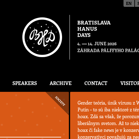
EN
BRATISLAVA
HANUS
DAYS
—
4.
14. JUNE 2026
ZÁHRADA PÁLFFYHO PALÁC
SPEAKERS
ARCHIVE
CONTACT
VISITO
SOCIETY
Gender teória, únik vírusu z 
Putin – to sú iba niektoré z t
hoax. Zdá sa však, že porozum
liberálnym svetom. Až to nieke
hoax či fake news je v konzer
konzervatívci považujú za neo