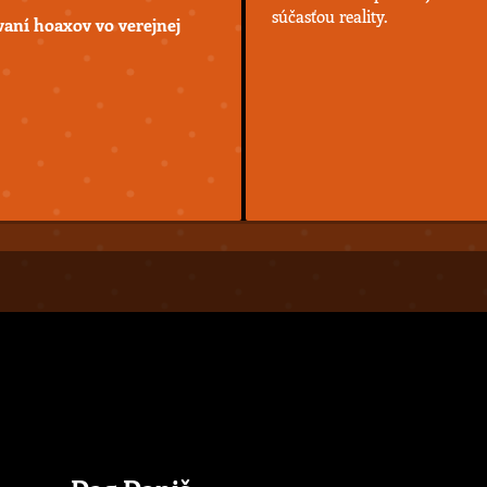
súčasťou reality.
aní hoaxov vo verejnej