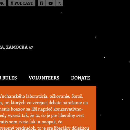
SK
PODCAST
A, ZÁMOCKÁ 47
R RULES
VOLUNTEERS
DONATE
Wuchanského laboratória, očkovanie, Soroš,
ém, pri ktorých vo verejnej debate narážame na
enie hoaxov sa líši naprieč konzervatívno-
dy vyzerá tak, že to, čo je pre liberálny svet
vatívnom svete fakt a naopak, čo
verený predsudok, to je pre liberálov dôležitou