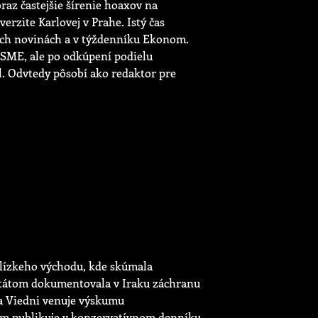
raz častejšie šírenie hoaxov na
erzite Karlovej v Prahe. Istý čas
ých novinách a v týždenníku Ekonom.
 SME, ale po odkúpení podielu
l. Odvtedy pôsobí ako redaktor pre
 blízkeho východu, kde skúmala
štátom dokumentovala v Iraku záchranu
 a Viedni venuje výskumu
tom publikuje v konzervatívnom denníku