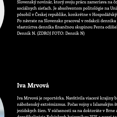
Slovenský novinár, ktorý svoju prácu zameriava na čo
sociálnych sieťach. Je absolventom politológie na Univ
pôsobil v Českej republike, konkrétne v Hospodářsk
Po návrate na Slovensko pracoval v redakcii denníka
vlastníctva denníka finančnou skupinou Penta odišie
Denník N. (ZDROJ FOTO: Denník N)
Iva Mrvová
Iva Mrvová je reportérka. Navštívila viaceré krajiny
náboženský extrémizmus. Počas vojny s Islamským 
jezídskych žien. V súčasnosti sa na doktoráte v Brne
deradikalizácie Rakúskych bojovníkov ISIS a popri 