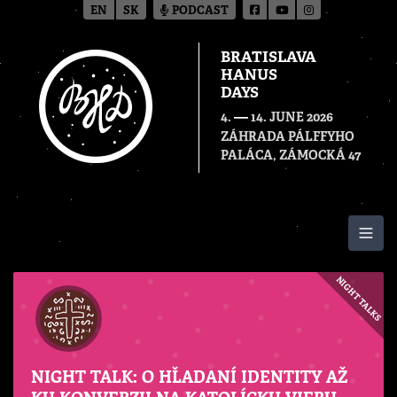
EN
SK
PODCAST
BRATISLAVA
HANUS
DAYS
—
4.
14. JUNE 2026
ZÁHRADA PÁLFFYHO
PALÁCA, ZÁMOCKÁ 47
Togg
NIGHT TALKS
NIGHT TALK: O HĽADANÍ IDENTITY AŽ
KU KONVERZII NA KATOLÍCKU VIERU