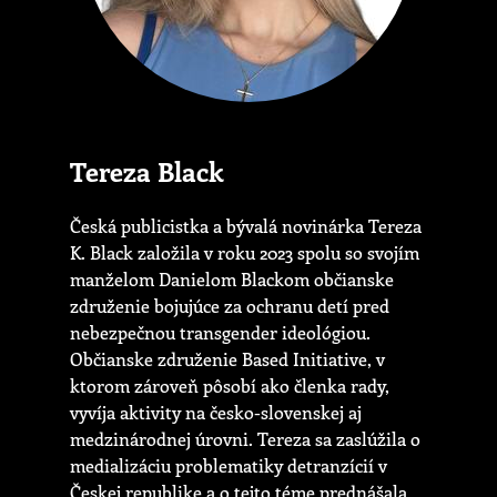
Tereza Black
Česká publicistka a bývalá novinárka Tereza
K. Black založila v roku 2023 spolu so svojím
manželom Danielom Blackom občianske
združenie bojujúce za ochranu detí pred
nebezpečnou transgender ideológiou.
Občianske združenie Based Initiative, v
ktorom zároveň pôsobí ako členka rady,
vyvíja aktivity na česko-slovenskej aj
medzinárodnej úrovni. Tereza sa zaslúžila o
medializáciu problematiky detranzícií v
Českej republike a o tejto téme prednášala