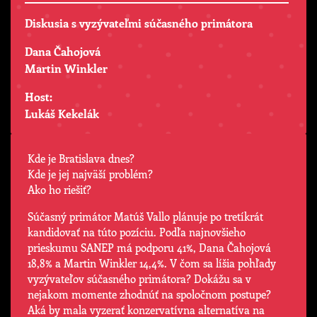
Diskusia s vyzývateľmi súčasného primátora
Dana Čahojová
Martin Winkler
Host:
Lukáš Kekelák
Kde je Bratislava dnes?
Kde je jej najväší problém?
Ako ho riešiť?
Súčasný primátor Matúš Vallo plánuje po tretíkrát
kandidovať na túto pozíciu. Podľa najnovšieho
prieskumu SANEP má podporu 41%, Dana Čahojová
18,8% a Martin Winkler 14,4%. V čom sa líšia pohľady
vyzývateľov súčasného primátora? Dokážu sa v
nejakom momente zhodnúť na spoločnom postupe?
Aká by mala vyzerať konzervatívna alternatíva na