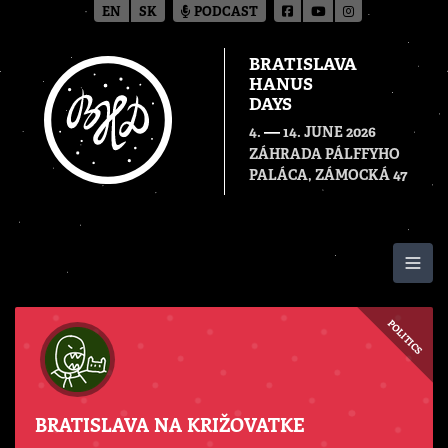
EN
SK
PODCAST
BRATISLAVA
HANUS
DAYS
—
4.
14. JUNE 2026
ZÁHRADA PÁLFFYHO
PALÁCA, ZÁMOCKÁ 47
Togg
POLITICS
BRATISLAVA NA KRIŽOVATKE