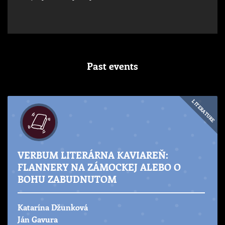
Past events
LITERATURE
VERBUM LITERÁRNA KAVIAREŇ:
FLANNERY NA ZÁMOCKEJ ALEBO O
BOHU ZABUDNUTOM
Katarína Džunková
Ján Gavura