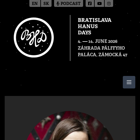
EN
SK
PODCAST
BRATISLAVA
HANUS
DAYS
—
4.
14. JUNE 2026
ZÁHRADA PÁLFFYHO
PALÁCA, ZÁMOCKÁ 47
Togg