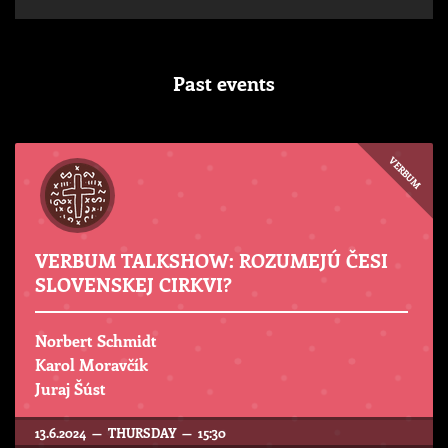
Past events
VERBUM
VERBUM TALKSHOW: ROZUMEJÚ ČESI
SLOVENSKEJ CIRKVI?
Norbert Schmidt
Karol Moravčík
Juraj Šúst
13.6.2024 — THURSDAY — 15:30