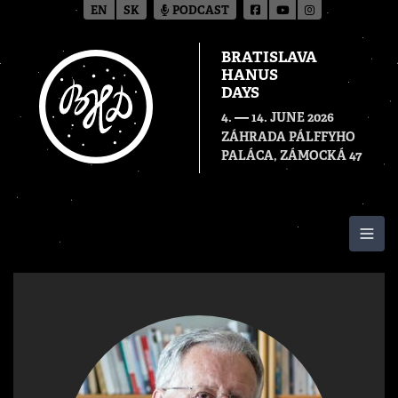
EN
SK
PODCAST
BRATISLAVA
HANUS
DAYS
—
4.
14. JUNE 2026
ZÁHRADA PÁLFFYHO
PALÁCA, ZÁMOCKÁ 47
Togg