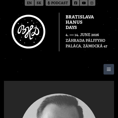
EN
SK
PODCAST
BRATISLAVA
HANUS
DAYS
—
4.
14. JUNE 2026
ZÁHRADA PÁLFFYHO
PALÁCA, ZÁMOCKÁ 47
Togg