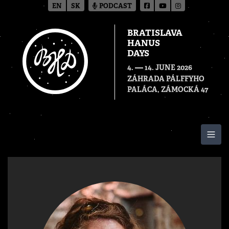
EN
SK
PODCAST
BRATISLAVA
HANUS
DAYS
—
4.
14. JUNE 2026
ZÁHRADA PÁLFFYHO
PALÁCA, ZÁMOCKÁ 47
Togg