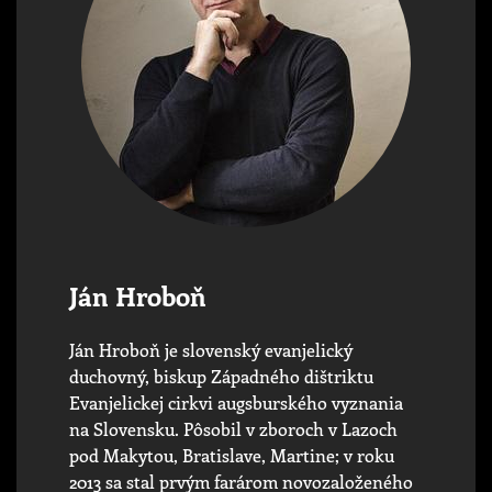
Ján Hroboň
Ján Hroboň je slovenský evanjelický
duchovný, biskup Západného dištriktu
Evanjelickej cirkvi augsburského vyznania
na Slovensku. Pôsobil v zboroch v Lazoch
pod Makytou, Bratislave, Martine; v roku
2013 sa stal prvým farárom novozaloženého