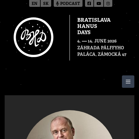
EN
SK
PODCAST
BRATISLAVA
HANUS
DAYS
—
4.
14. JUNE 2026
ZÁHRADA PÁLFFYHO
PALÁCA, ZÁMOCKÁ 47
Togg