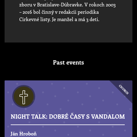
zboru v Bratislave-Dúbravke. V rokoch 2003
– 2016 bol činný v redakcii periodika
Cirkevné listy. Je manžel a má 3 deti.
Past events
CHURCH
NIGHT TALK: DOBRÉ ČASY S VANDALOM
Ján Hroboň