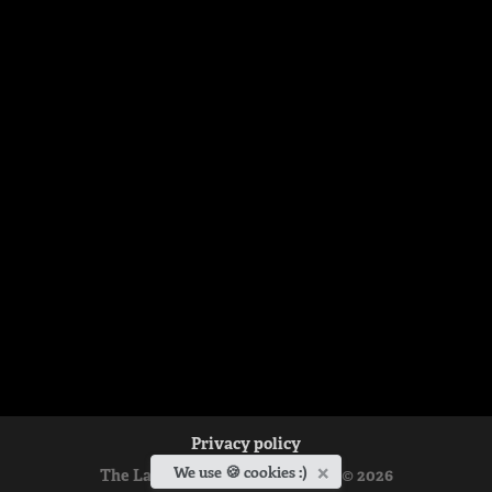
Privacy policy
×
We use 🍪 cookies :)
The Ladislav Hanus Fellowship © 2026