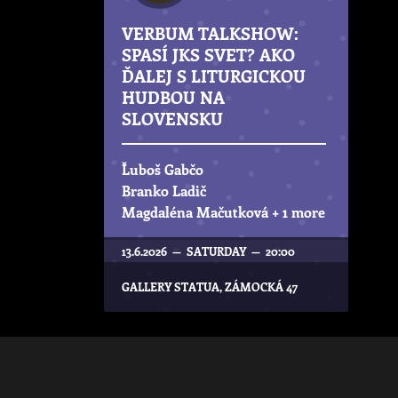
VERBUM TALKSHOW:
SPASÍ JKS SVET? AKO
ĎALEJ S LITURGICKOU
HUDBOU NA
SLOVENSKU
Ľuboš Gabčo
Branko Ladič
Magdaléna Mačutková
+ 1 more
13.6.2026 — SATURDAY — 20:00
GALLERY STATUA, ZÁMOCKÁ 47