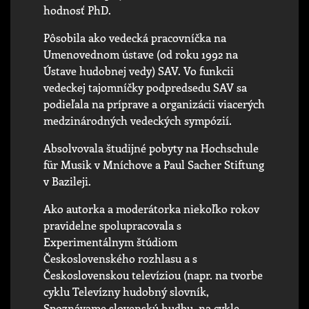
hodnosť PhD.
Pôsobila ako vedecká pracovníčka na
Umenovednom ústave (od roku 1992 na
Ústave hudobnej vedy) SAV. Vo funkcii
vedeckej tajomníčky podpredsedu SAV sa
podieľala na príprave a organizácii viacerých
medzinárodných vedeckých sympózií.
Absolvovala študijné pobyty na Hochschule
für Musik v Mníchove a Paul Sacher Stiftung
v Bazileji.
Ako autorka a moderátorka niekoľko rokov
pravidelne spolupracovala s
Experimentálnym štúdiom
Československého rozhlasu a s
Československou televíziou (napr. na tvorbe
cyklu Televízny hudobný slovník,
Spoznávame slovenskú hudbu, na cykle