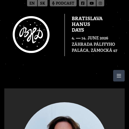
EN
SK
PODCAST
BRATISLAVA
HANUS
DAYS
—
4.
14. JUNE 2026
ZÁHRADA PÁLFFYHO
PALÁCA, ZÁMOCKÁ 47
Togg