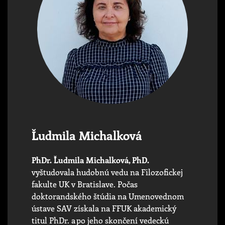
Ľudmila Michalková
PhDr. Ľudmila Michalková, PhD.
vyštudovala hudobnú vedu na Filozofickej
fakulte UK v Bratislave. Počas
doktorandského štúdia na Umenovednom
ústave SAV získala na FFUK akademický
titul PhDr. a po jeho skončení vedeckú