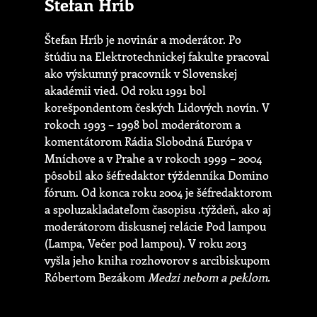
Štefan Hríb
Štefan Hríb je novinár a moderátor. Po
štúdiu na Elektrotechnickej fakulte pracoval
ako výskumný pracovník v Slovenskej
akadémii vied. Od roku 1991 bol
korešpondentom českých Lidových novín. V
rokoch 1993 – 1998 bol moderátorom a
komentátorom Rádia Slobodná Európa v
Mníchove a v Prahe a v rokoch 1999 – 2004
pôsobil ako šéfredaktor týždenníka Domino
fórum. Od konca roku 2004 je šéfredaktorom
a spoluzakladateľom časopisu .týždeň, ako aj
moderátorom diskusnej relácie Pod lampou
(Lampa, Večer pod lampou). V roku 2013
vyšla jeho kniha rozhovorov s arcibiskupom
Róbertom Bezákom
Medzi nebom a peklom
.