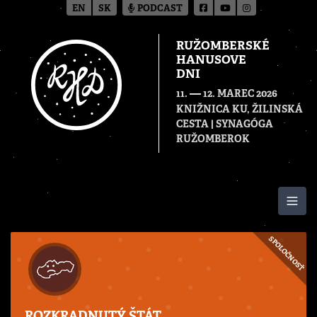
EN
SK
PODCAST
RUŽOMBERSKÉ
HANUSOVE
DNI
—
11.
12. MAREC 2026
KNIŽNICA KU, ŽILINSKÁ
CESTA | SYNAGÓGA
RUŽOMBEROK
Togg
SPOLOČNOSŤ
ROZKRADNUTÝ ŠTÁT