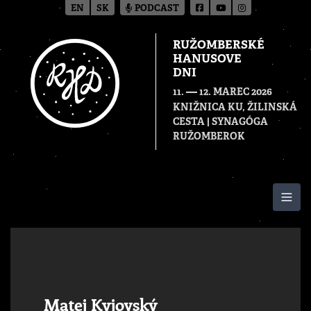
EN
SK
PODCAST
RUŽOMBERSKÉ
HANUSOVE
DNI
—
11.
12. MAREC 2026
KNIŽNICA KU, ŽILINSKÁ
CESTA | SYNAGÓGA
RUŽOMBEROK
Togg
Matej Kyjovský