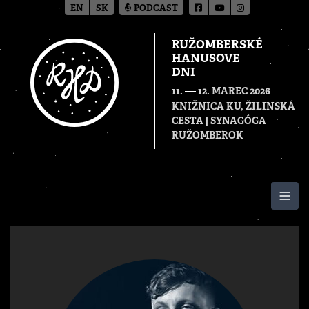
EN
SK
PODCAST
RUŽOMBERSKÉ
HANUSOVE
DNI
—
11.
12. MAREC 2026
KNIŽNICA KU, ŽILINSKÁ
CESTA | SYNAGÓGA
RUŽOMBEROK
Togg