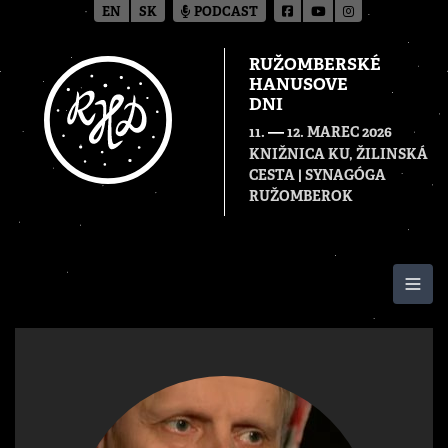
EN
SK
PODCAST
RUŽOMBERSKÉ
HANUSOVE
DNI
—
11.
12. MAREC 2026
KNIŽNICA KU, ŽILINSKÁ
CESTA | SYNAGÓGA
RUŽOMBEROK
Togg