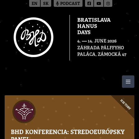
EN
SK
PODCAST
BRATISLAVA
HANUS
DAYS
—
4.
14. JUNE 2026
ZÁHRADA PÁLFFYHO
PALÁCA, ZÁMOCKÁ 47
Togg
HISTORY
BHD KONFERENCIA: STREDOEURÓPSKY
PANEL