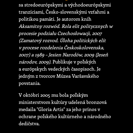
sa stredoeurópskymi a východoeurópskymi
tranzíciami, Česko-slovenskými vzťahmi a
politikou pamäti. Je autorom kníh
Aksamitny rozwód. Rola elit politycznych w
procesie podziału Czechosłowacji, 2007
(Zamatový rozvod. Úloha politických elít
v procese rozdelenia Českoskolovenska,
2007) a 1989 – Jesien Narodów, 2009 (Jeseň
národov, 2009).
Publikuje v poľských
a európskych vedeckých časopisoch. Je
jedným z tvorcov Múzea Varšavského
povstania.
V októbri 2005 mu bola poľským
ministerstvom kultúry udelená bronzová
medaila "Gloria Artis" za jeho prínos v
ochrane poľského kultúrneho a národného
dedičstva.