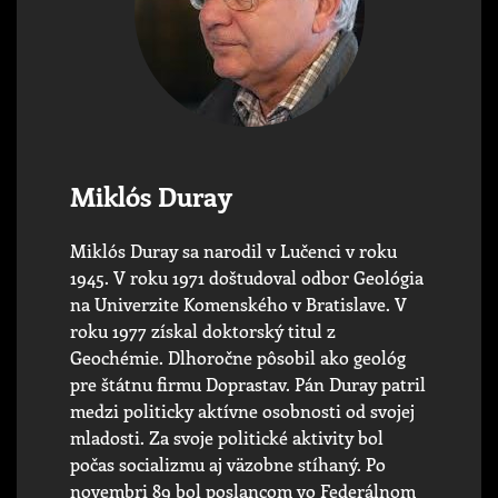
Miklós Duray
Miklós Duray sa narodil v Lučenci v roku
1945. V roku 1971 doštudoval odbor Geológia
na Univerzite Komenského v Bratislave. V
roku 1977 získal doktorský titul z
Geochémie. Dlhoročne pôsobil ako geológ
pre štátnu firmu Doprastav. Pán Duray patril
medzi politicky aktívne osobnosti od svojej
mladosti. Za svoje politické aktivity bol
počas socializmu aj väzobne stíhaný. Po
novembri 89 bol poslancom vo Federálnom