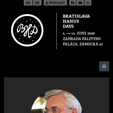
EN
SK
PODCAST
BRATISLAVA
HANUS
DAYS
—
4.
14. JUNE 2026
ZÁHRADA PÁLFFYHO
PALÁCA, ZÁMOCKÁ 47
Togg