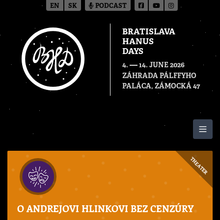
EN
SK
PODCAST
BRATISLAVA
HANUS
DAYS
—
4.
14. JUNE 2026
ZÁHRADA PÁLFFYHO
PALÁCA, ZÁMOCKÁ 47
Togg
THEATER
O ANDREJOVI HLINKOVI BEZ CENZÚRY