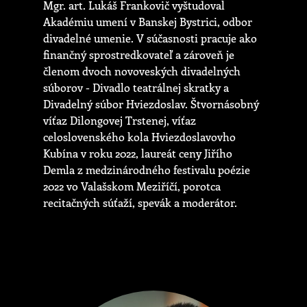
Mgr. art. Lukáš Frankovič vyštudoval
Akadémiu umení v Banskej Bystrici, odbor
divadelné umenie. V súčasnosti pracuje ako
finančný sprostredkovateľ a zároveň je
členom dvoch novoveských divadelných
súborov - Divadlo teatrálnej skratky a
Divadelný súbor Hviezdoslav. Štvornásobný
víťaz Dilongovej Trstenej, víťaz
celoslovenského kola Hviezdoslavovho
Kubína v roku 2022, laureát ceny Jiřího
Demla z medzinárodného festivalu poézie
2022 vo Valašskom Meziříčí, porotca
recitačných súťaží, spevák a moderátor.