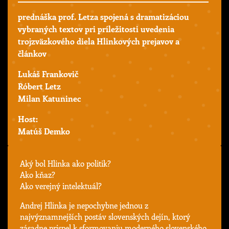
prednáška prof. Letza spojená s dramatizáciou
vybraných textov pri príležitosti uvedenia
trojzväzkového diela Hlinkových prejavov a
článkov
Lukáš Frankovič
Róbert Letz
Milan Katuninec
Host:
Matúš Demko
Aký bol Hlinka ako politik?
Ako kňaz?
Ako verejný intelektuál?
Andrej Hlinka je nepochybne jednou z
najvýznamnejších postáv slovenských dejín, ktorý
zásadne prispel k sformovaniu moderného slovenského