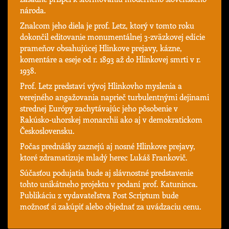
národa.
Znalcom jeho diela je prof. Letz, ktorý v tomto roku
dokončil editovanie monumentálnej 3-zväzkovej edície
prameňov obsahujúcej Hlinkove prejavy, kázne,
komentáre a eseje od r. 1893 až do Hlinkovej smrti v r.
1938.
Prof. Letz predstaví vývoj Hlinkovho myslenia a
verejného angažovania naprieč turbulentnými dejinami
strednej Európy zachytávajúc jeho pôsobenie v
Rakúsko-uhorskej monarchii ako aj v demokratickom
Československu.
Počas prednášky zaznejú aj nosné Hlinkove prejavy,
ktoré zdramatizuje mladý herec Lukáš Frankovič.
Súčasťou podujatia bude aj slávnostné predstavenie
tohto unikátneho projektu v podaní prof. Katuninca.
Publikáciu z vydavateľstva Post Scriptum bude
možnosť si zakúpiť alebo objednať za uvádzaciu cenu.