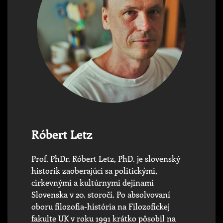
Róbert Letz
Prof. PhDr. Róbert Letz, PhD. je slovenský
historik zaoberajúci sa politickými,
cirkevnými a kultúrnymi dejinami
Slovenska v 20. storočí. Po absolvovaní
oboru filozofia-história na Filozofickej
fakulte UK v roku 1991 krátko pôsobil na