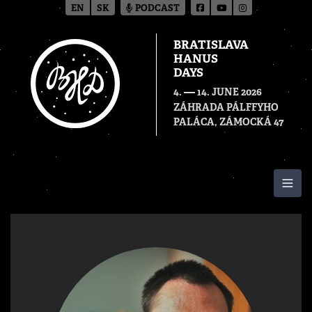
EN
SK
PODCAST
BRATISLAVA
HANUS
DAYS
—
4.
14. JUNE 2026
ZÁHRADA PÁLFFYHO
PALÁCA, ZÁMOCKÁ 47
Togg