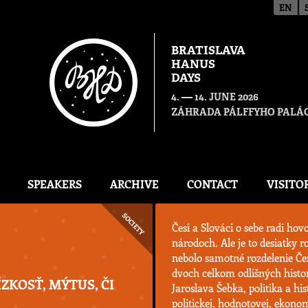
EN
BRATISLAVA
HANUS
DAYS
—
4.
14. JUNE 2026
ZÁHRADA PÁLFFYHO PALÁC
SPEAKERS
ARCHIVE
CONTACT
VISITO
SOCIETY
Česi a Slováci o sebe radi hov
národoch. Ale je to desiatky r
nebolo samotné rozdelenie Če
dvoch celkom odlišných histo
ÍZKOSŤ, MÝTUS, ČI
Jaroslava Šebka, politika a his
politickej, hodnotovej, ekono