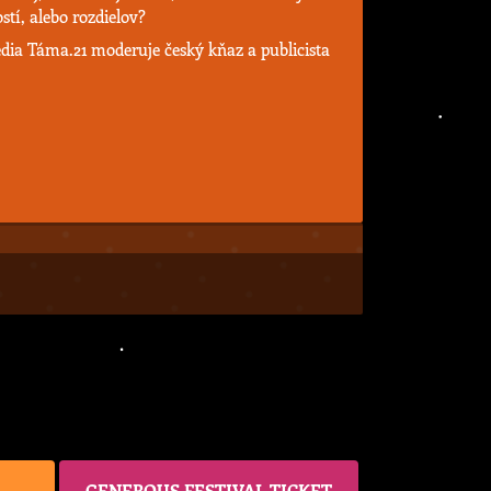
tí, alebo rozdielov?
dia Táma.21 moderuje český kňaz a publicista
GENEROUS FESTIVAL TICKET