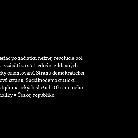
esiac po začiatku nežnej revolúcie bol
a vzápätí sa stal jedným z hlavných
ticky orientovanú Stranu demokratickej
 novú stranu, Sociálnodemokratickú
do diplomatických služieb. Okrem iného
bliky v Českej republike.