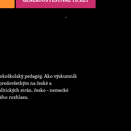
vysokoškolský pedagóg. Ako výskumník
predovšetkým na české a
olitických strán, česko – nemecké
ého rozhlasu.