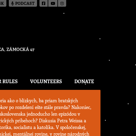
SK
PODCAST
A, ZÁMOCKÁ 47
R RULES
VOLUNTEERS
DONATE
oria ako o blízkych, ba priam bratských
okov po rozdelení ešte stále pravda? Nakoniec,
skoslovenska jednoducho len epizódou v
rických príbehoch? Diskusia Petra Weissa a
torika, socialistu a katolíka. V spoločenskej,
mickej, mentálnej rovine, v rovine národných