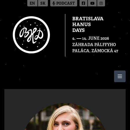
EN
SK
PODCAST
BRATISLAVA
HANUS
DAYS
—
4.
14. JUNE 2026
ZÁHRADA PÁLFFYHO
PALÁCA, ZÁMOCKÁ 47
Togg