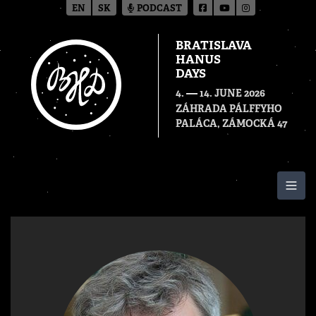
EN
SK
PODCAST
BRATISLAVA
HANUS
DAYS
—
4.
14. JUNE 2026
ZÁHRADA PÁLFFYHO
PALÁCA, ZÁMOCKÁ 47
Togg