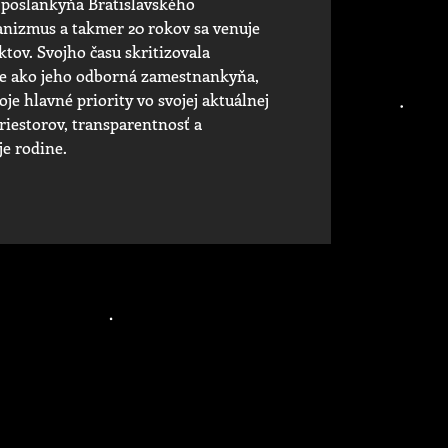
o poslankyňa Bratislavského
nizmus a takmer 20 rokov sa venuje
ov. Svojho času skritizovala
te ako jeho odborná zamestnankyňa,
je hlavné priority vo svojej aktuálnej
riestorov, transparentnosť a
je rodine.