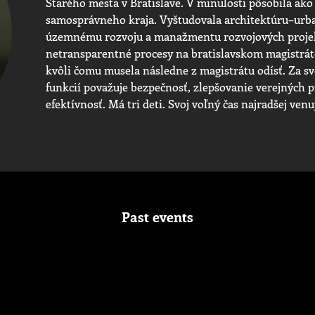
Starého mesta v Bratislave. V minulosti pôsobila ak
samosprávneho kraja. Vyštudovala architektúru–urba
územnému rozvoju a manažmentu rozvojových projekt
netransparentné procesy na bratislavskom magistrá
kvôli čomu musela následne z magistrátu odísť. Za svo
funkcií považuje bezpečnosť, zlepšovanie verejných p
efektívnosť. Má tri deti. Svoj voľný čas najradšej venu
Past events