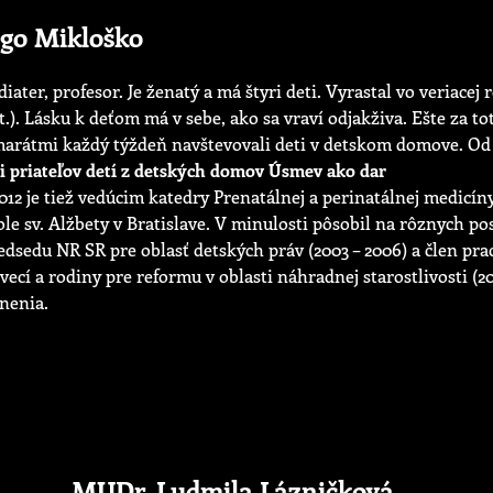
ogo Mikloško
ediater, profesor. Je ženatý a má štyri deti. Vyrastal vo veriacej 
.). Lásku k deťom má v sebe, ako sa vraví odjakživa. Ešte za to
marátmi každý týždeň navštevovali deti v detskom domove. Od
i priateľov detí z detských domov Úsmev ako dar
012 je tiež vedúcim katedry Prenatálnej a perinatálnej medicíny
le sv. Alžbety v Bratislave. V minulosti pôsobil na rôznych p
edsedu NR SR pre oblasť detských práv (2003 – 2006) a člen pra
vecí a rodiny pre reformu v oblasti náhradnej starostlivosti (20
enenia.
MUDr. Ludmila Lázničková