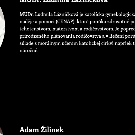
MUDr. Ludmila Lázničková je katolícka gynekologičk
naděje a pomoci (CENAP), ktoré ponúka zdravotné po
tehotenstvom, materstvom a rodičovstvom. Je popredn
prirodzeného plánovania rodičovstva a v liečení por
súlade s morálnym učením katolíckej cirkvi napriek to
náročné.
Adam Žilinek