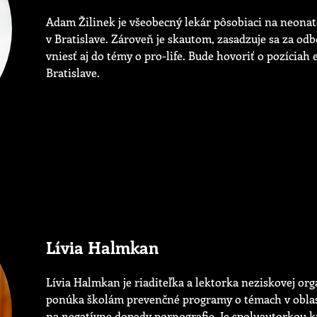
Adam Žilinek je všeobecný lekár pôsobiaci na neonat
v Bratislave. Zároveň je skautom, zasadzuje sa za odbo
vniesť aj do témy o pro-life. Bude hovoriť o pozíciah
Bratislave.
Lívia Halmkan
Lívia Halmkan je riaditeľka a lektorka neziskovej or
ponúka školám prevenčné programy o témach v oblas
na negatívne dopady pornografie. Je spoluautorkou 