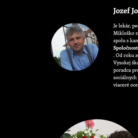
Jozef J
Je lekár, p
Mikloško st
spolu s ka
Spoločnost
. Od roku 2
Vysokej ško
poradca pr
sociálnych 
viaceré oc