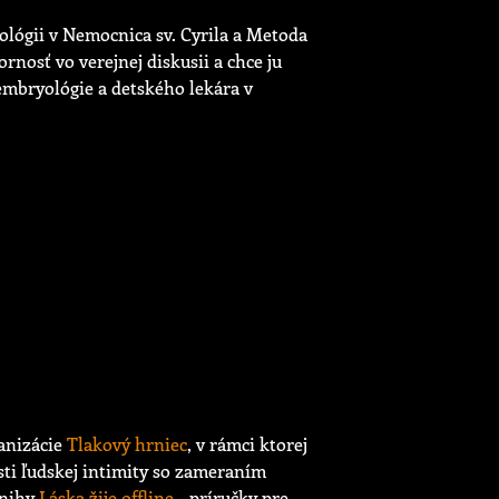
ológii v Nemocnica sv. Cyrila a Metoda
rnosť vo verejnej diskusii a chce ju
 embryológie a detského lekára v
ganizácie
Tlakový hrniec
, v rámci ktorej
ti ľudskej intimity so zameraním
knihy
Láska žije offline
- príručky pre