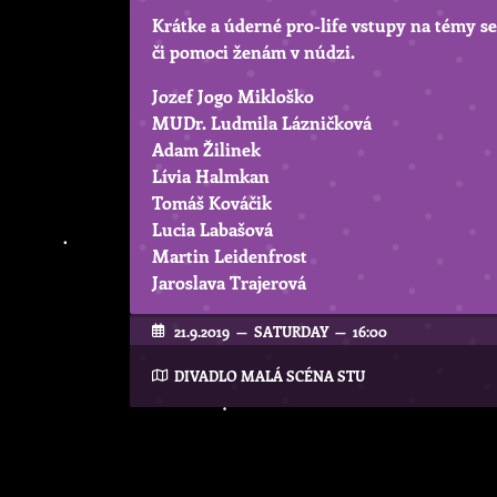
Krátke a úderné pro-life vstupy na témy se
či pomoci ženám v núdzi.
Jozef Jogo Mikloško
MUDr. Ludmila Lázničková
Adam Žilinek
Lívia Halmkan
Tomáš Kováčik
Lucia Labašová
Martin Leidenfrost
Jaroslava Trajerová
21.9.2019 — SATURDAY — 16:00
DIVADLO MALÁ SCÉNA STU