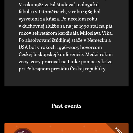
V roku 1984 začal študovať teologickú
fakultu v Litoměřicích, v roku 1989 bol
vysvetení za kňaza. Po necelom roku
v duchovnej službe sa na jar 1990 stal na päť
rokov sekretárom kardinála Miloslava Vlka.
Po absolvovaní štúdijnej stáže v Nemecku a
USA bol v rokoch 1996–2005 hovorcom
Českej biskupskej konferencie. Medzi rokmi
2005–2007 pracoval na Linke pomoci v kríze
pri Policajnom prezídiu Českej republiky.
Past events
SOCIETY