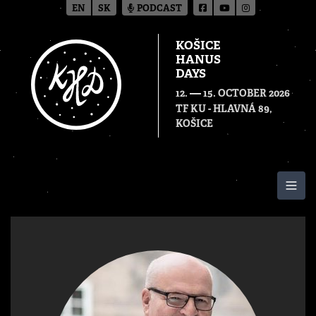
EN
SK
PODCAST
KOŠICE
HANUS
DAYS
—
12.
15. OCTOBER 2026
TF KU - HLAVNÁ 89,
KOŠICE
Togg