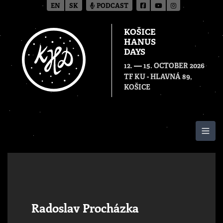
EN
SK
PODCAST
KOŠICE
HANUS
DAYS
—
12.
15. OCTOBER 2026
TF KU - HLAVNÁ 89,
KOŠICE
Togg
Radoslav Procházka