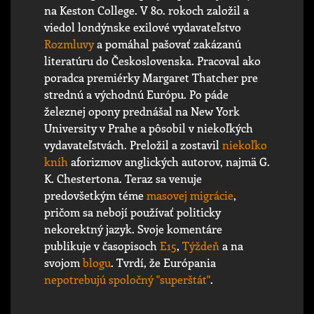
na Keston College. V 80. rokoch založil a
viedol londýnske exilové vydavateľstvo
Rozmluvy
a pomáhal pašovať zakázanú
literatúru do Československa. Pracoval ako
poradca premiérky Margaret Thatcher pre
strednú a východnú Európu. Po páde
železnej opony prednášal na New York
University v Prahe a pôsobil v niekoľkých
vydavateľstvách. Preložil a zostavil
niekoľko
kníh
aforizmov anglických autorov, najmä G.
K. Chestertona. Teraz sa venuje
predovšetkým téme
masovej migrácie
,
pričom sa nebojí používať politicky
nekorektný jazyk. Svoje komentáre
publikuje v časopisoch
E15
,
Týždeň
a na
svojom
blogu
. Tvrdí, že Európania
nepotrebujú spoločný "superštát"
.