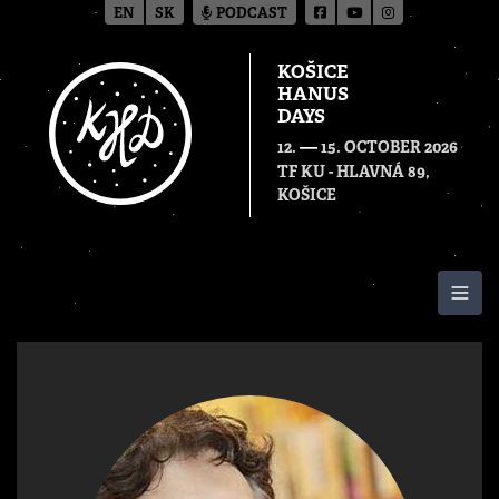
EN
SK
PODCAST
KOŠICE
HANUS
DAYS
—
12.
15. OCTOBER 2026
TF KU - HLAVNÁ 89,
KOŠICE
Togg