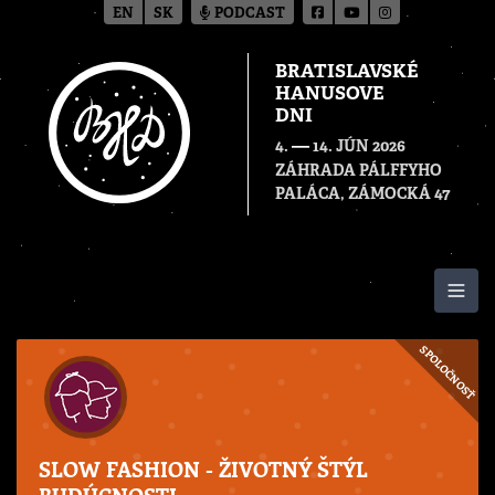
EN
SK
PODCAST
BRATISLAVSKÉ
HANUSOVE
DNI
—
4.
14. JÚN 2026
ZÁHRADA PÁLFFYHO
PALÁCA, ZÁMOCKÁ 47
Togg
SPOLOČNOSŤ
SLOW FASHION - ŽIVOTNÝ ŠTÝL
BUDÚCNOSTI