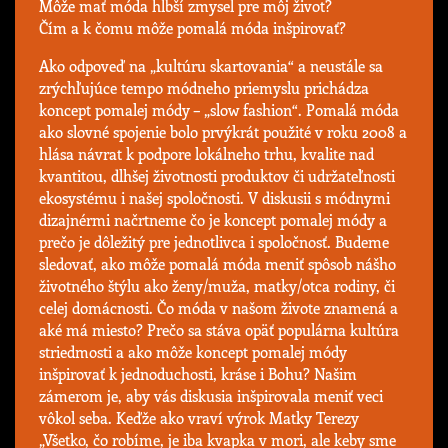
Môže mať móda hlbší zmysel pre môj život?
Čím a k čomu môže pomalá móda inšpirovať?
Ako odpoveď na „kultúru skartovania“ a neustále sa
zrýchľujúce tempo módneho priemyslu prichádza
koncept pomalej módy – „slow fashion“. Pomalá móda
ako slovné spojenie bolo prvýkrát použité v roku 2008 a
hlása návrat k podpore lokálneho trhu, kvalite nad
kvantitou, dlhšej životnosti produktov či udržateľnosti
ekosystému i našej spoločnosti. V diskusii s módnymi
dizajnérmi načrtneme čo je koncept pomalej módy a
prečo je dôležitý pre jednotlivca i spoločnosť. Budeme
sledovať, ako môže pomalá móda meniť spôsob nášho
životného štýlu ako ženy/muža, matky/otca rodiny, či
celej domácnosti. Čo móda v našom živote znamená a
aké má miesto? Prečo sa stáva opäť populárna kultúra
striedmosti a ako môže koncept pomalej módy
inšpirovať k jednoduchosti, kráse i Bohu? Našim
zámerom je, aby vás diskusia inšpirovala meniť veci
vôkol seba. Keďže ako vraví výrok Matky Terezy
„Všetko, čo robíme, je iba kvapka v mori, ale keby sme