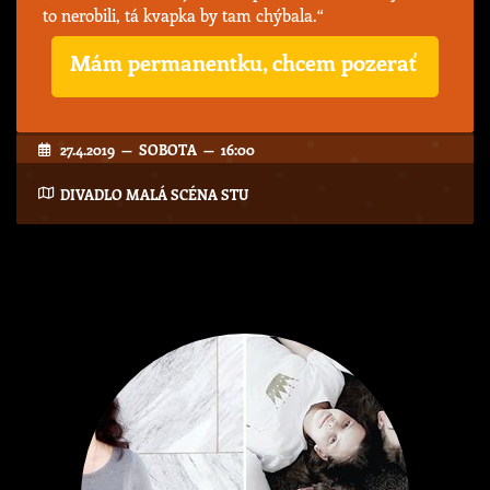
to nerobili, tá kvapka by tam chýbala.“
Mám permanentku, chcem pozerať
27.4.2019 — SOBOTA — 16:00
DIVADLO MALÁ SCÉNA STU