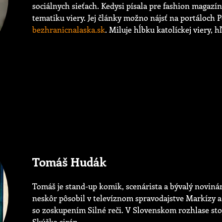
sociálnych sieťach. Kedysi písala pre fashion magazí
tematiku viery. Jej články možno nájsť na portáloch P
bezhranicnalaska.sk
. Miluje hĺbku katolíckej viery, 
Tomáš Hudák
Tomáš je stand-up komik, scenárista a bývalý noviná
neskôr pôsobil v televíznom spravodajstve Markízy 
so zoskupením Silné reči. V Slovenskom rozhlase s
Skúška sirén.