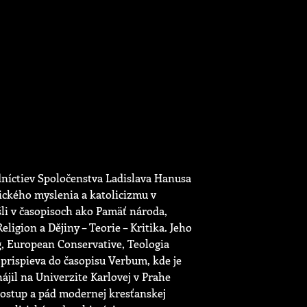
edníctiev Spoločenstva Ladislava Hanusa
tického myslenia a katolicizmu v
šli v časopisoch ako Pamäť národa,
igion a Dějiny – Teorie – Kritika. Jeho
g, European Conservative, Teologia
 prispieva do časopisu Verbum, kde je
jil na Univerzite Karlovej v Prahe
ostup a pád modernej kresťanskej