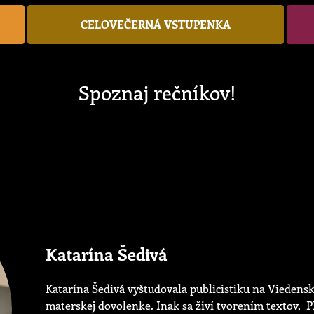
CELOVEČERNÁ VSTUPENKA
Spoznaj rečníkov!
Katarína Šedivá
Katarína Šedivá vyštudovala publicistiku na Viedens
materskej dovolenke. Inak sa živí tvorením textov,