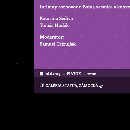
Intímny rozhovor o Bohu, vesmíre a konve
Katarína Šedivá
Tomáš Hudák
Moderátor:
Samuel Trizuljak
16.6.2023 — PIATOK — 22:00
GALÉRIA STATUA, ZÁMOCKÁ 47