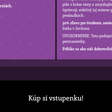
píše o kráse viery a zmyslupln
rziách.
úprimný, srdečný (aj mierne p
predsudkoch.
30% zľavu pre študenta, seni
lístka v Invitone.
UPOZORNENIE: Toto podujatie
permanentky.
Prihlás sa ako náš dobrovoľn
Kúp si vstupenku!