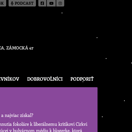
SK
PODCAST
A, ZÁMOCKÁ 47
EVNÍKOV
DOBROVOĽNÍCI
PODPORIŤ
 a najviac získal?
 hnutia fokoláre k liberálnemu kritikovi Cirkvi
úcej v bulvárnom médiu k blogerke, ktorá