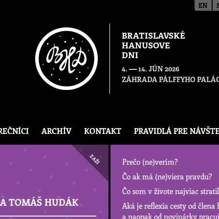
EN
BRATISLAVSKÉ
HANUSOVE
DNI
—
4.
14. JÚN 2026
ZÁHRADA PÁLFFYHO PALÁC
REČNÍCI
ARCHÍV
KONTAKT
PRAVIDLÁ PRE NÁVŠT
ZAŽI
Prečo (ne)verím?
Čo ak má (ne)viera pravdu?
Čo som v živote najviac stratil
Á A TOMÁŠ HUDÁK
Aká je reflexia cesty od člena
a naopak od novinárky pracuj