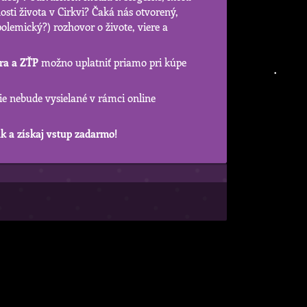
osti života v Cirkvi? Čaká nás otvorený,
olemický?) rozhovor o živote, viere a
ora a ZŤP
možno uplatniť priamo pri kúpe
 nebude vysielané v rámci online
ík a získaj vstup zadarmo!