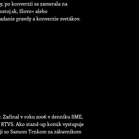
ny, po konverzii sa zamerala na
ostoj.sk, Slovo+ alebo
hľadanie pravdy a konverzie svetákov.
r. Začínal v roku 2006 v denníku SME,
a RTVS. Ako stand-up komik vystupuje
tojí so Samom Trnkom za zábavníkom