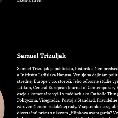
Samuel Trizuljak
Samuel Trizuljak je publicista, historik a člen preds
a Inštitútu Ladislava Hanusa. Venuje sa dejinám poli
strednej Európe v 20. storočí. Jeho odborné štúdie vy
Litikon, Central European Journal of Contemporary Rel
eseje a komentáre vyšli v médiách ako Catholic Thin
Polityczna, Visegrad24, Postoj a Štandard. Pravidelne
zároveň členom redakčnej rady. V septembri 2025 obhá
dizertačnú prácu s názvom „Hlinkova avantgarda? Vz