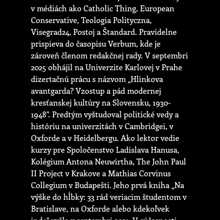
v médiách ako Catholic Thing, European
Conservative, Teologia Polityczna,
Visegrad24, Postoj a Štandard. Pravidelne
prispieva do časopisu Verbum, kde je
zároveň členom redakčnej rady. V septembri
2025 obhájil na Univerzite Karlovej v Prahe
dizertačnú prácu s názvom „Hlinkova
avantgarda? Vzostup a pád modernej
kresťanskej kultúry na Slovensku, 1930-
1948”. Predtým vyštudoval politické vedy a
históriu na univerzitách v Cambridgei, v
Oxforde a v Heidelbergu. Ako lektor vedie
kurzy pre Spoločenstvo Ladislava Hanusa,
Kolégium Antona Neuwirtha, The John Paul
II Project v Krakove a Mathias Corvinus
Collegium v Budapešti. Jeho prvá kniha „Na
výške do hĺbky: 33 rád veriacim študentom v
Bratislave, na Oxforde alebo kdekoľvek