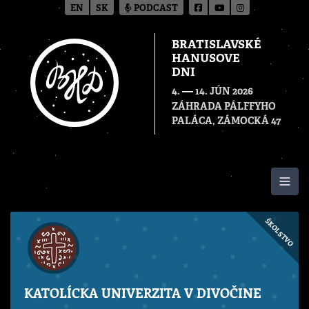
EN
SK
PODCAST
BRATISLAVSKÉ
HANUSOVE
DNI
—
4.
14. JÚN 2026
ZÁHRADA PÁLFFYHO
PALÁCA, ZÁMOCKÁ 47
Togg
ŠKOLSTVO
KATOLÍCKA UNIVERZITA V DIVOČINE