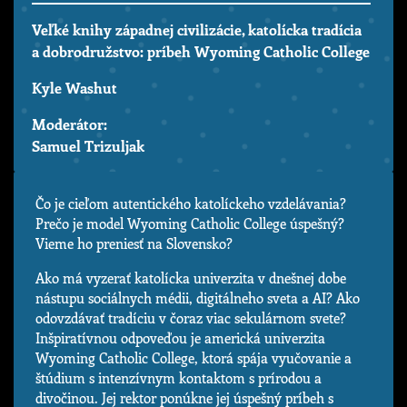
Veľké knihy západnej civilizácie, katolícka tradícia
a dobrodružstvo: príbeh Wyoming Catholic College
Kyle Washut
Moderátor:
Samuel Trizuljak
Čo je cieľom autentického katolíckeho vzdelávania?
Prečo je model Wyoming Catholic College úspešný?
Vieme ho preniesť na Slovensko?
Ako má vyzerať katolícka univerzita v dnešnej dobe
nástupu sociálnych médii, digitálneho sveta a AI? Ako
odovzdávať tradíciu v čoraz viac sekulárnom svete?
Inšpiratívnou odpoveďou je americká univerzita
Wyoming Catholic College, ktorá spája vyučovanie a
štúdium s intenzívnym kontaktom s prírodou a
divočinou. Jej rektor ponúkne jej úspešný príbeh s