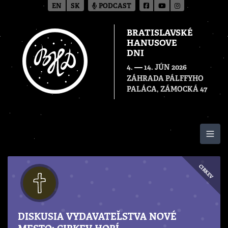
EN
SK
PODCAST
BRATISLAVSKÉ
HANUSOVE
DNI
—
4.
14. JÚN 2026
ZÁHRADA PÁLFFYHO
PALÁCA, ZÁMOCKÁ 47
Togg
CIRKEV
DISKUSIA VYDAVATEĽSTVA NOVÉ
MESTO: CIRKEV HORÍ