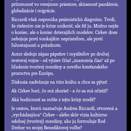
prítomnosť vo verejnom priestore, skúsenosť pandémie,
globalizácie i migrácie.
Riccardi však neponúka pesimistickú diagnózu. Tvrdí,
že riešením nie je kríze uniknúť, ale žiť ju. Možno nejde
o koniec, ale o koniec doterajších modelov. Cirkev dnes
nebojuje proti vonkajším nepriateľom, ale proti
ľahostajnosti a prázdnote.
Autor sleduje zápas pápežov i mysliteľov po druhej
svetovej vojne – od výziev čítať „znamenia čias“ až po
hľadanie tvorivej menšiny a nového kresťanského
proroctva pre Európu.
Diskusia nadväzuje na túto knihu a chce sa pýtať:
Ak Cirkev horí, čo má zhorieť – a čo sa má očistiť?
Aká budúcnosť sa môže z tejto krízy zrodiť?
Je cestou, ktorú naznačuje Andrea Riccardi, otvorená a
„vychádzajúca“ Cirkev – alebo skôr vízia kultúrne
odolnej (tvorivej) menšiny, ako ju formuluje Rod
Dreher vo svojej Benediktovej voľbe?