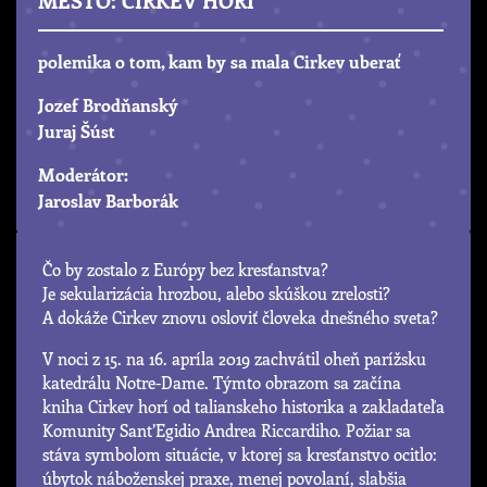
polemika o tom, kam by sa mala Cirkev uberať
Jozef Brodňanský
Juraj Šúst
Moderátor:
Jaroslav Barborák
Čo by zostalo z Európy bez kresťanstva?
Je sekularizácia hrozbou, alebo skúškou zrelosti?
A dokáže Cirkev znovu osloviť človeka dnešného sveta?
V noci z 15. na 16. apríla 2019 zachvátil oheň parížsku
katedrálu Notre-Dame. Týmto obrazom sa začína
kniha Cirkev horí od talianskeho historika a zakladateľa
Komunity Sant’Egidio Andrea Riccardiho. Požiar sa
stáva symbolom situácie, v ktorej sa kresťanstvo ocitlo:
úbytok náboženskej praxe, menej povolaní, slabšia