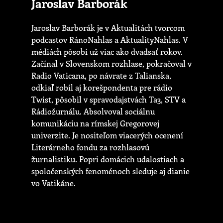
Jaroslav Barborák
Jaroslav Barborák je v Aktualitách tvorcom
podcastov RánoNahlas a AktualityNahlas. V
médiách pôsobí už viac ako dvadsať rokov.
Začínal v Slovenskom rozhlase, pokračoval v
Radio Vaticana, po návrate z Talianska,
odkiaľ robil aj korešpondenta pre rádio
Twist, pôsobil v spravodajstvách Ta3, STV a
Rádiožurnálu. Absolvoval sociálnu
komunikáciu na rímskej Gregorovej
univerzite. Je nositeľom viacerých ocenení
Literárneho fondu za rozhlasovú
žurnalistiku. Popri domácich udalostiach a
spoločenských fenoménoch sleduje aj dianie
vo Vatikáne.