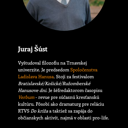
Juraj Šúst
Vyštudoval filozofiu na Trnavskej
univerzite. Je predsedom
Spoločenstva
Ladislava Hanusa
. Stojí za festivalom
Bratislavské/Košické/Ružomberské
Hanusove dni
. Je šéfredaktorom časopisu
Verbum
- revue pre súčasnú kresťanskú
kultúru. Pôsobí ako dramaturg pre reláciu
RTVS
Do kríža
a taktiež sa zapája do
občianskych aktivít, najmä v oblasti pro-life.