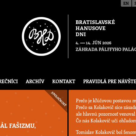
EN
BRATISLAVSKÉ
HANUSOVE
DNI
—
4.
14. JÚN 2026
ZÁHRADA PÁLFFYHO PALÁC
REČNÍCI
ARCHÍV
KONTAKT
PRAVIDLÁ PRE NÁVŠT
SPOLOČNOSŤ
Prečo je kľúčovou postavou 
Prečo sa Kolakovič síce zás
ale hlavnú pozornosť venoval 
Čo nás Kolakovič učí ohľadom
BÁL FAŠIZMU,
Tomislav Kolakovič bol fenomé