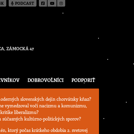
SK
PODCAST
A, ZÁMOCKÁ 47
EVNÍKOV
DOBROVOĽNÍCI
PODPORIŤ
moderných slovenských dejín chorvátsky kňaz?
adne vymedzoval voči nacizmu a komunizmu,
kritike liberalizmu?
 súčasných kultúrno-politických sporov?
n, ktorý počas krátkeho obdobia 2. svetovej