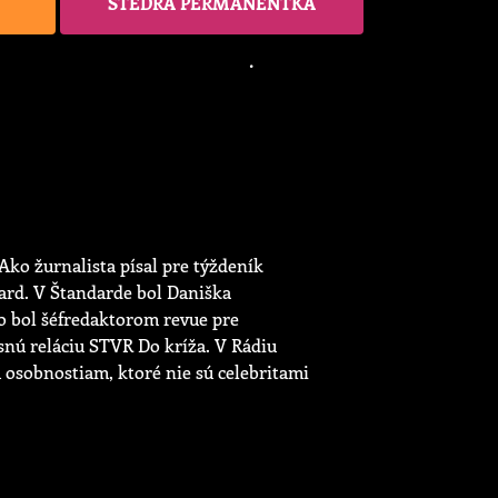
ŠTEDRÁ PERMANENTKA
Ako žurnalista písal pre týždeník
ard. V Štandarde bol Daniška
to bol šéfredaktorom revue pre
snú reláciu STVR Do kríža. V Rádiu
osobnostiam, ktoré nie sú celebritami