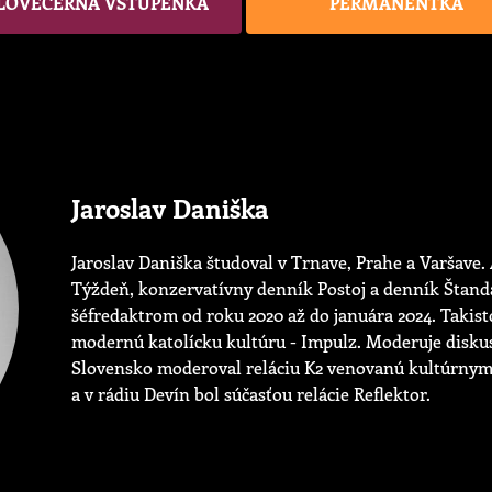
LOVEČERNÁ VSTUPENKA
PERMANENTKA
Jaroslav Daniška
Jaroslav Daniška študoval v Trnave, Prahe a Varšave. 
Týždeň, konzervatívny denník Postoj a denník Štand
šéfredaktrom od roku 2020 až do januára 2024. Takis
modernú katolícku kultúru - Impulz. Moderuje disku
Slovensko moderoval reláciu K2 venovanú kultúrnym 
a v rádiu Devín bol súčasťou relácie Reflektor.