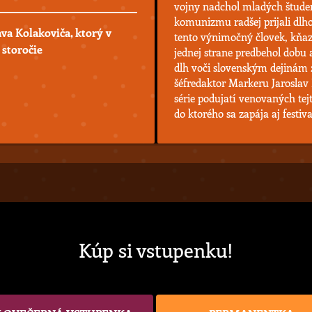
vojny nadchol mladých študen
komunizmu radšej prijali dlho
ava Kolakoviča, ktorý v
tento výnimočný človek, kňaz, 
 storočie
jednej strane predbehol dobu 
dlh voči slovenským dejinám 2
šéfredaktor Markeru Jaroslav 
série podujatí venovaných tej
do ktorého sa zapája aj festiv
Kúp si vstupenku!