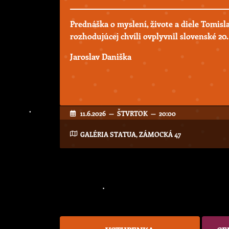
Prednáška o myslení, živote a diele Tomisl
rozhodujúcej chvíli ovplyvnil slovenské 20.
Jaroslav Daniška
11.6.2026 — ŠTVRTOK — 20:00
GALÉRIA STATUA, ZÁMOCKÁ 47