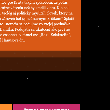
tov pre Krista takým spôsobom, že počas
ročné väzenia než by zradili vieru. Kto bol
teológ aj politický mysliteľ, človek, ktorý na
a zároveň bol jej neúnavným kritikom? Splatiť
0. storočia sa podujme vo svojej prednáške
Daniška. Podujatie sa ukutoční ako prvé zo
to osobnosti v rámci tzv. „Roku Kolakoviča“,
al Hanusove dni.