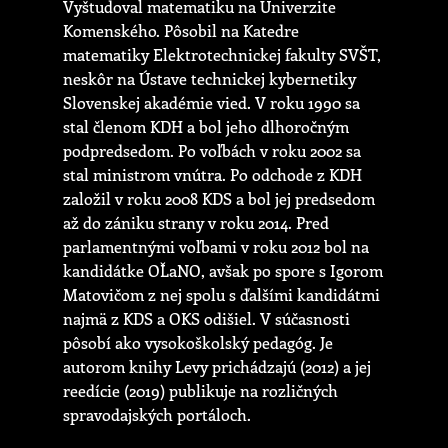
Vyštudoval matematiku na Univerzite
Komenského. Pôsobil na Katedre
matematiky Elektrotechnickej fakulty SVŠT,
neskôr na Ústave technickej kybernetiky
Slovenskej akadémie vied. V roku 1990 sa
stal členom KDH a bol jeho dlhoročným
podpredsedom. Po voľbách v roku 2002 sa
stal ministrom vnútra. Po odchode z KDH
založil v roku 2008 KDS a bol jej predsedom
až do zániku strany v roku 2014. Pred
parlamentnými voľbami v roku 2012 bol na
kandidátke OĽaNO, avšak po spore s Igorom
Matovičom z nej spolu s ďalšími kandidátmi
najmä z KDS a OKS odišiel. V súčasnosti
pôsobí ako vysokoškolský pedagóg. Je
autorom knihy Levy prichádzajú (2012) a jej
reedície (2019) publikuje na rozličných
spravodajských portáloch.