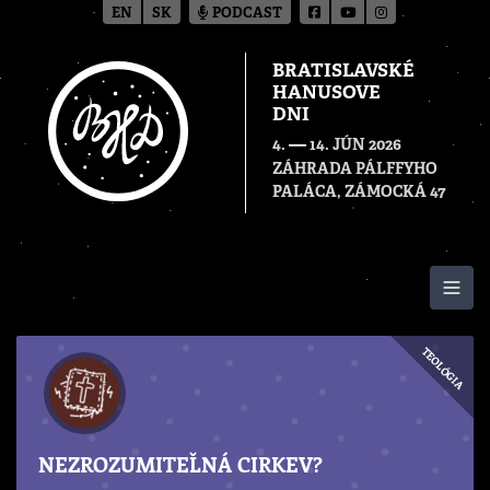
EN
SK
PODCAST
BRATISLAVSKÉ
HANUSOVE
DNI
—
4.
14. JÚN 2026
ZÁHRADA PÁLFFYHO
PALÁCA, ZÁMOCKÁ 47
Togg
TEOLÓGIA
NEZROZUMITEĽNÁ CIRKEV?