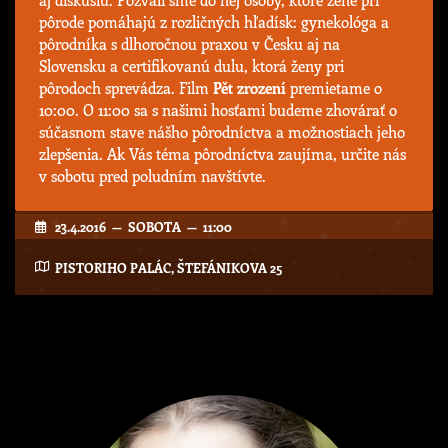
aj diskusiu. Pozvali sme do nej osoby, ktoré žene pri
pôrode pomáhajú z rozličných hľadísk: gynekológa a
pôrodníka s dlhoročnou praxou v Česku aj na
Slovensku a certifikovanú dulu, ktorá ženy pri
pôrodoch sprevádza. Film
Pět zrození
premietame o
10:00. O 11:00 sa s našimi hosťami budeme zhovárať o
súčasnom stave nášho pôrodníctva a možnostiach jeho
zlepšenia. Ak Vás téma pôrodníctva zaujíma, určite nás
v sobotu pred poludním navštívte.
23.4.2016 — SOBOTA — 11:00
PISTORIHO PALÁC, ŠTEFÁNIKOVA 25