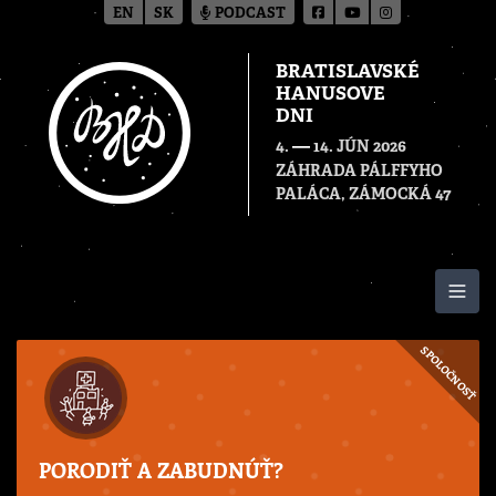
EN
SK
PODCAST
BRATISLAVSKÉ
HANUSOVE
DNI
—
4.
14. JÚN 2026
ZÁHRADA PÁLFFYHO
PALÁCA, ZÁMOCKÁ 47
Togg
SPOLOČNOSŤ
PORODIŤ A ZABUDNÚŤ?