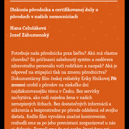
Diskusia pôrodníka a certifikovanej duly o
pôrodoch v našich nemocniciach
Hana Celušáková
Jozef Záhumenský
Potrebuje naša pôrodnícka prax liečbu? Akú má vlastne
chorobu? Sú príčinami zabehnutý systém a nedôvera
zdravotného personálu voči rodičkám a naopak? Aká je
odpoveď na stúpajúci tlak na zmenu pôrodníctva?
Dokumentárny film českej režisérky Eriky Hníkovej
Pět
zrození
urobil z pôrodov na niekoľko dní
najdiskutovanejšiu tému v Česku. Bez servítky
zachytáva, ako rodí nejedna žena v našich
zemepisných šírkach. Bez dostatočných informácii a
súkromia a bezprostredne po pôrode oddelená od svojho
dieťaťa. Keďže film vyvoláva značné kontroverzie,
rozhodli sme sa po jeho premietaní zorganizovať u nás