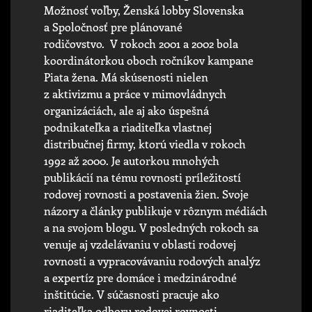
Možnosť voľby, Ženská lobby Slovenska
a Spoločnosť pre plánované
rodičovstvo. V rokoch 2001 a 2002 bola
koordinátorkou oboch ročníkov kampane
Piata žena. Má skúsenosti nielen
z aktivizmu a práce v mimovládnych
organizáciách, ale aj ako úspešná
podnikateľka a riaditeľka vlastnej
distribučnej firmy, ktorú viedla v rokoch
1992 až 2000. Je autorkou mnohých
publikácií na tému rovnosti príležitostí
rodovej rovnosti a postavenia žien. Svoje
názory a články publikuje v rôznym médiách
a na svojom blogu. V posledných rokoch sa
venuje aj vzdelávaniu v oblasti rodovej
rovnosti a vypracovávaniu rodových analýz
a expertíz pre domáce i medzinárodné
inštitúcie. V súčasnosti pracuje ako
riaditeľka odboru rodovej rovnosti