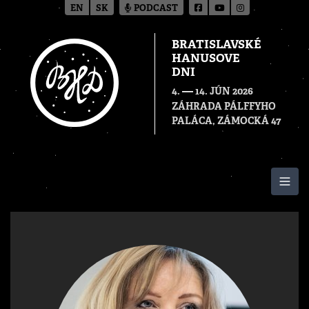
EN
SK
PODCAST
BRATISLAVSKÉ
HANUSOVE
DNI
—
4.
14. JÚN 2026
ZÁHRADA PÁLFFYHO
PALÁCA, ZÁMOCKÁ 47
Togg