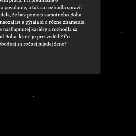
o povolanie, a tak sa rozhodla spraviť
edela, že bez pomoci samotného Boha
naozaj ísť a pýtala si o rôzne znamenia,
e našliapnutej kariéry a rozhodla sa
od Boha, ktoré ju presvedčili? Čo
obodnej 29 ročnej mladej žene?