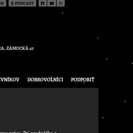
SK
PODCAST
A, ZÁMOCKÁ 47
EVNÍKOV
DOBROVOĽNÍCI
PODPORIŤ
vnu prácu. Pri prednáške o