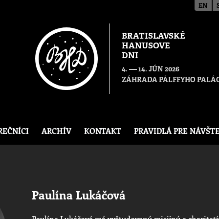
EN
BRATISLAVSKÉ
HANUSOVE
DNI
—
4.
14. JÚN 2026
ZÁHRADA PÁLFFYHO PALÁC
REČNÍCI
ARCHÍV
KONTAKT
PRAVIDLÁ PRE NÁVŠT
Paulína Lukáčová
Paulína Lukáčová má vyštudovanú misijnú a charitatí