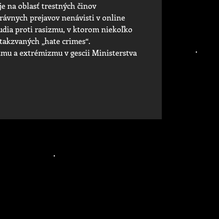
je na oblasť trestných činov
rávnych prejavov nenávisti v online
udia proti rasizmu, v ktorom niekoľko
takzvaných „hate crimes“.
mu a extrémizmu v gescii Ministerstva