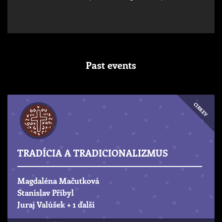
Past events
CIRKEV
TRADÍCIA A TRADICIONALIZMUS
Magdaléna Mačutková
Stanislav Přibyl
Juraj Valúšek
+ 1 ďalší