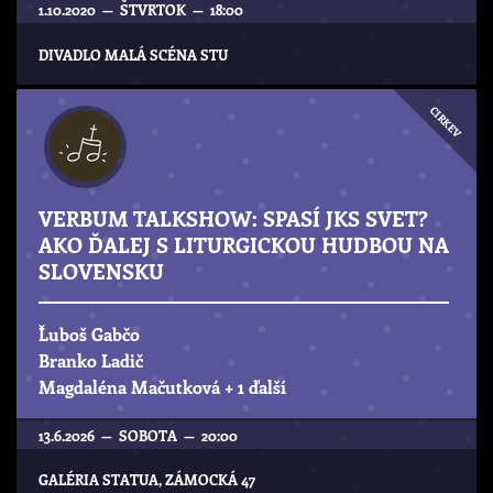
1.10.2020 — ŠTVRTOK — 18:00
DIVADLO MALÁ SCÉNA STU
CIRKEV
VERBUM TALKSHOW: SPASÍ JKS SVET?
AKO ĎALEJ S LITURGICKOU HUDBOU NA
SLOVENSKU
Ľuboš Gabčo
Branko Ladič
Magdaléna Mačutková
+ 1 ďalší
13.6.2026 — SOBOTA — 20:00
GALÉRIA STATUA, ZÁMOCKÁ 47