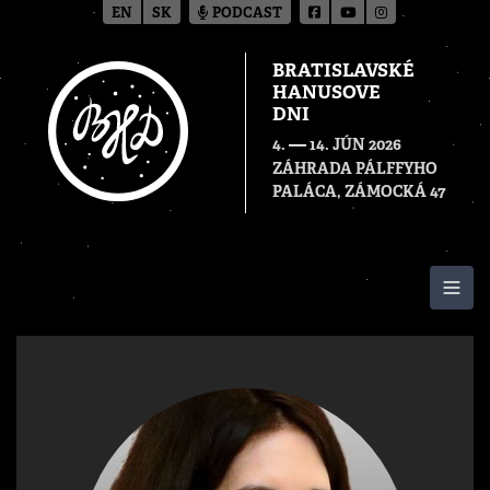
EN
SK
PODCAST
BRATISLAVSKÉ
HANUSOVE
DNI
—
4.
14. JÚN 2026
ZÁHRADA PÁLFFYHO
PALÁCA, ZÁMOCKÁ 47
Togg