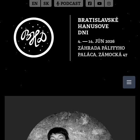
EN
SK
PODCAST
BRATISLAVSKÉ
HANUSOVE
DNI
—
4.
14. JÚN 2026
ZÁHRADA PÁLFFYHO
PALÁCA, ZÁMOCKÁ 47
Togg