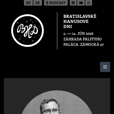
EN
SK
PODCAST
BRATISLAVSKÉ
HANUSOVE
DNI
—
4.
14. JÚN 2026
ZÁHRADA PÁLFFYHO
PALÁCA, ZÁMOCKÁ 47
Togg