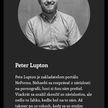
Peter Lupton
Pete Lupton je zakladateľom portálu
NePornu. Nehanbí sa rozprávať o závislosti
na pornografii, hoci si ňou sám prešiel.
Viackrát sa snažil skončiť so závislosťou, ale
nešlo to ľahko, keďže bol na to sám. Až
takmer po 10 rokoch, kedy sa so svojím