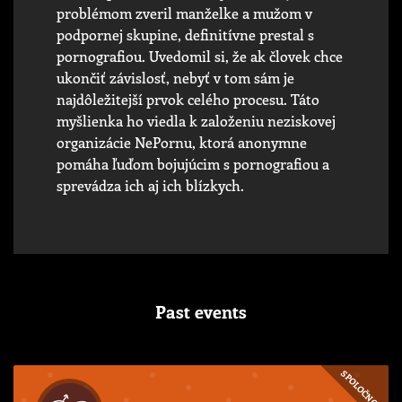
problémom zveril manželke a mužom v
podpornej skupine, definitívne prestal s
pornografiou. Uvedomil si, že ak človek chce
ukončiť závislosť, nebyť v tom sám je
najdôležitejší prvok celého procesu. Táto
myšlienka ho viedla k založeniu neziskovej
organizácie NePornu, ktorá anonymne
pomáha ľuďom bojujúcim s pornografiou a
sprevádza ich aj ich blízkych.
Past events
SPOLOČNOSŤ