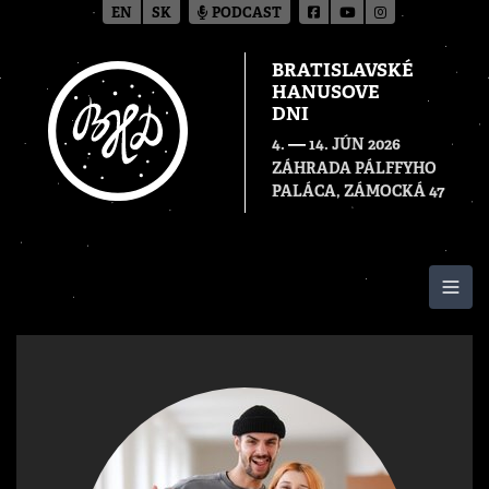
EN
SK
PODCAST
BRATISLAVSKÉ
HANUSOVE
DNI
—
4.
14. JÚN 2026
ZÁHRADA PÁLFFYHO
PALÁCA, ZÁMOCKÁ 47
Togg