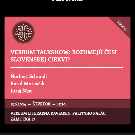
VERBUM
VERBUM TALKSHOW: ROZUMEJÚ ČESI
SLOVENSKEJ CIRKVI?
Norbert Schmidt
Karol Moravčík
Juraj Šúst
13.6.2024 — ŠTVRTOK — 15:30
VERBUM LITERÁRNA KAVIAREŇ, PÁLFFYHO PALÁC,
ZÁMOCKÁ 47