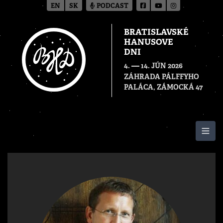
EN
SK
PODCAST
BRATISLAVSKÉ
HANUSOVE
DNI
—
4.
14. JÚN 2026
ZÁHRADA PÁLFFYHO
PALÁCA, ZÁMOCKÁ 47
Togg