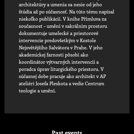
architektúry a umenia sa nesie od jeho
štúdia až po súčasnosť. Na túto tému napísal
niekoľko publikácií. V knihe Přímluva za
současnost – umění v sakrálním prostoru
dokumentuje umelecké a priestorové
intervencie predovšetkým v Kostole
Nejsvětějšího Salvátora v Prahe. V jeho
akademickej farnosti pôsobí ako
koordinátor výtvarných intervencií a
poradca úprav liturgického priestoru. V
súčasnej dobe pracuje ako architekt v AP
ateliéri Josefa Pleskota a vedie Centrum
teologie a umění.
Past events