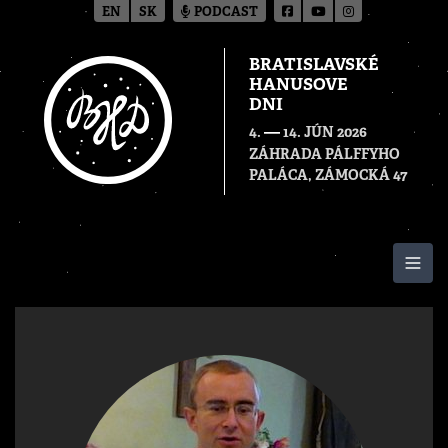
EN
SK
PODCAST
BRATISLAVSKÉ
HANUSOVE
DNI
—
4.
14. JÚN 2026
ZÁHRADA PÁLFFYHO
PALÁCA, ZÁMOCKÁ 47
Togg